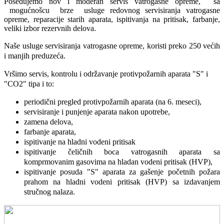
Posedujemo nov i moderan servis vatrogasne opreme, sa
mogućnošcu brze usluge redovnog servisiranja vatrogasne
opreme, reparacije starih aparata, ispitivanja na pritisak, farbanje,
veliki izbor rezervnih delova.
Naše usluge servisiranja vatrogasne opreme, koristi preko 250 većih
i manjih preduzeća.
Vršimo servis, kontrolu i održavanje protivpožarnih aparata "S" i
"CO2" tipa i to:
periodični pregled protivpožarnih aparata (na 6. meseci),
servisiranje i punjenje aparata nakon upotrebe,
zamena delova,
farbanje aparata,
ispitivanje na hladni vodeni pritisak
ispitivanje čeličnih boca vatrogasnih aparata sa
komprmovanim gasovima na hladan vodeni pritisak (HVP),
ispitivanje posuda "S" aparata za gašenje početnih požara
prahom na hladni vodeni pritisak (HVP) sa izdavanjem
stručnog nalaza.